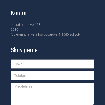
Kontor
solrød strandvej 118
2680
(udlevering af vare havbogårdvej 5 2680 solrød)
Skriv gerne