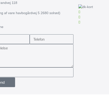
trandvej 118
ing af vare havbogårdvej 5 2680 solrød)
rne
end