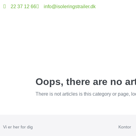
22 37 12 66
info@isoleringstrailer.dk
Oops, there are no art
There is not articles is this category or page, 
Vi er her for dig
Kontor