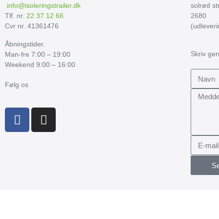
info@isoleringstrailer.dk
solrød s
Tlf. nr.
22 37 12 66
2680
Cvr nr. 41361476
(udlever
Åbningstider.
Skriv ge
Man-fre 7:00 – 19:00
Weekend 9:00 – 16:00
Følg os
S