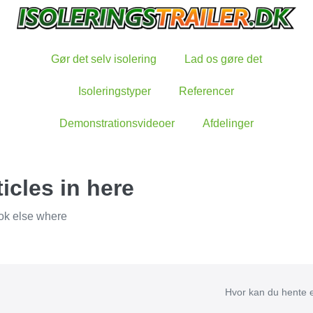
Gør det selv isolering
Lad os gøre det
Isoleringstyper
Referencer
Demonstrationsvideoer
Afdelinger
icles in here
look else where
Hvor kan du hente e