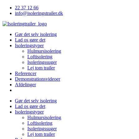
22 37 12 66
info@isoleringstrailer.dk
Gør det selv isolering
Lad os gøre det
Isoleringstyper
Hulmursisolering
Loftisolering
Isoleringssuger
Lej tom trailer
Referencer
Demonstrationsvideoer
Afdelinger
Gør det selv isolering
Lad os gøre det
Isoleringstyper
Hulmursisolering
Loftisolering
Isoleringssuger
Lej tom trailer