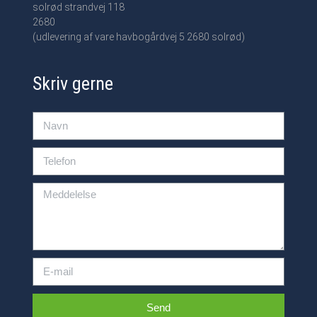
solrød strandvej 118
2680
(udlevering af vare havbogårdvej 5 2680 solrød)
Skriv gerne
Send