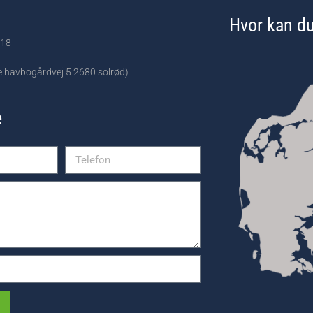
Hvor kan du
118
re havbogårdvej 5 2680 solrød)
e