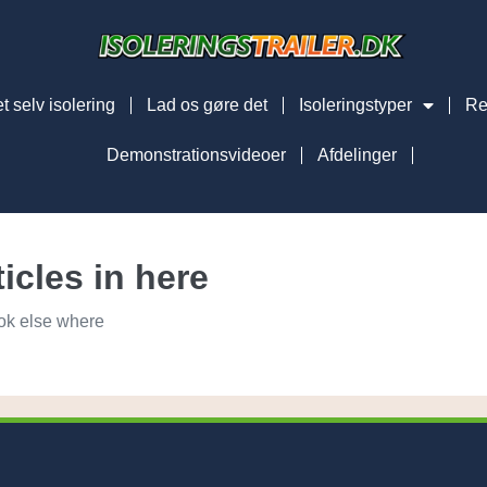
t selv isolering
Lad os gøre det
Isoleringstyper
Re
Demonstrationsvideoer
Afdelinger
icles in here
look else where