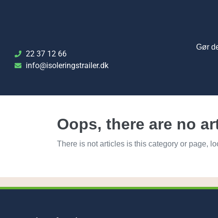
Gør de
22 37 12 66
info@isoleringstrailer.dk
Oops, there are no art
There is not articles is this category or page, 