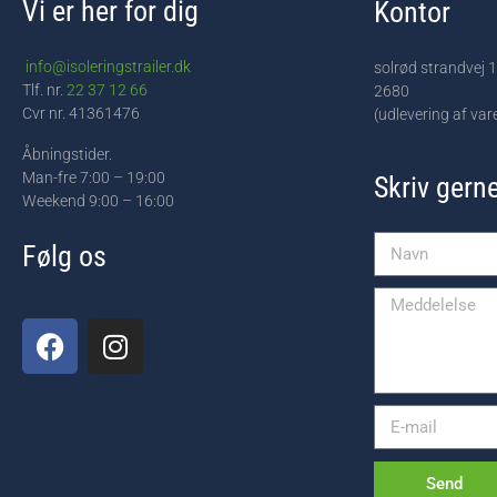
Vi er her for dig
Kontor
info@isoleringstrailer.dk
solrød strandvej 
Tlf. nr.
22 37 12 66
2680
Cvr nr. 41361476
(udlevering af va
Åbningstider.
Man-fre 7:00 – 19:00
Skriv gern
Weekend 9:00 – 16:00
Følg os
Send